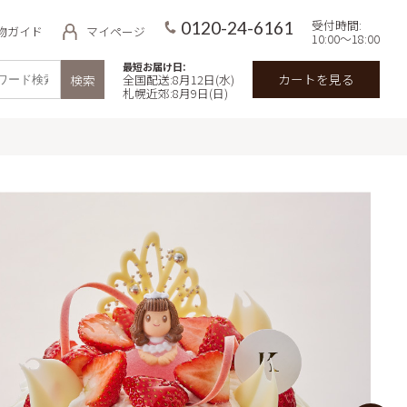
受付時間:
0120-24-6161
物ガイド
マイページ
10:00～18:00
最短お届け日:
カートを見る
検索
全国配送:8月12日(水)
札幌近郊:8月9日(日)
品
用途・目的で探す
イ
価格で探す
 北海道ミル
～3,000円
3,000円～5,000円
わせギフト
5,000円～7,000円
スバターサンド
サマーギフト
7,000円～
キの予約・宅
郊限定）
入数で探す