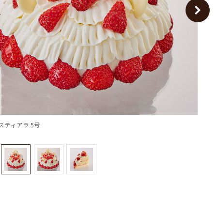
覧
～5個
～10個
タログを見る
～15個
16個以上
スティアラ 5号
プリ