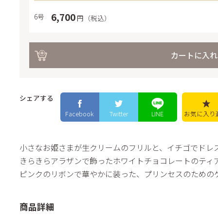
ック
6,700
6号
円（税込）
きの
バー
カートに入れ
ラ・
プレ
ユー
シェアする
ご・
Facebook
Twitter
LINE
お気に入り
い牛
ラ
プリンセスティ
フレ
小さなお姫さまが生クリームのフリルと、イチゴでドレ
きらきらアラザンで飾ったホワイトチョコレートのティ
ピンクのリボンで華やかに装った、プリンセスのための
商品詳細