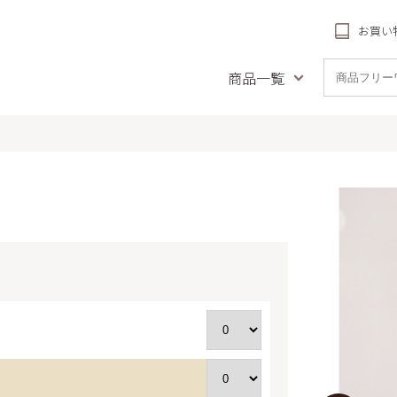
お買い
商品一覧
品名で探す
種類で探す
受賞商
とや風の音
フィナンシェ
リーフパ
ナンシェ
チーズタルト
札幌農学校
ククッキー
農学校 北海道チーズ
リーフパイ
(冷凍)
クッキー
詰め合
農学校 北海道ミル
のクリームチーズケーキ
送料無料商品
アイ
焼き菓子
ッキー
バームクーヘン
生ケー
しわ
配（札幌近
パウンドケーキ
フパイ
プリン
ットブルトンヌ・ダ