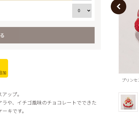
商品一
スフレ
ワーズ
その他
とやクッキー
電子カ
ムクーヘン
る
フランス
ミアムパウンド
トピアの平飼いたま
ユートピアのおいし
追加
乳
アラ 4号
プリンセ
ッシュゼリー
スアップ。
アラや、イチゴ風味のチョコレートでできた
ケーキです。