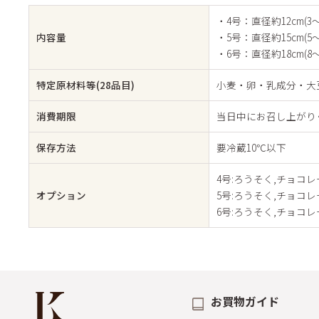
・4号：直径約12cm(3
内容量
・5号：直径約15cm(5
・6号：直径約18cm(8
特定原材料等(28品目)
小麦・卵・乳成分・大
消費期限
当日中にお召し上がり
保存方法
要冷蔵10℃以下
4号:ろうそく,チョコ
オプション
5号:ろうそく,チョコ
6号:ろうそく,チョコ
お買物ガイド