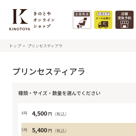
トップ
プリンセスティアラ
特集 - 季節のおすすめ
商
きの
プリンセスティアラ
フィ
札幌
タルト
種類・サイズ・数量を選んでください
札幌
サマーギフト
極上牛乳ソフト
クク
4,500
4号
特集一覧 >
円（税込）
福か
リー
5,400
5号
円（税込）
ガレ