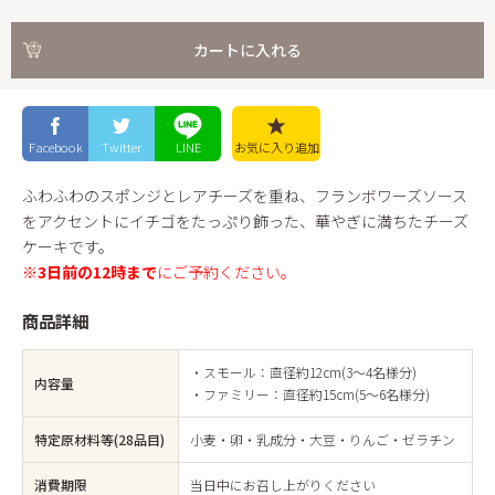
カートに入れる
Facebook
Twitter
LINE
お気に入り
追加
ふわふわのスポンジとレアチーズを重ね、フランボワーズソース
をアクセントにイチゴをたっぷり飾った、華やぎに満ちたチーズ
ケーキです。
※
3日前の12時まで
にご予約ください。
商品詳細
・スモール：直径約12cm(3～4名様分)
内容量
・ファミリー：直径約15cm(5～6名様分)
特定原材料等(28品目)
小麦・卵・乳成分・大豆・りんご・ゼラチン
消費期限
当日中にお召し上がりください