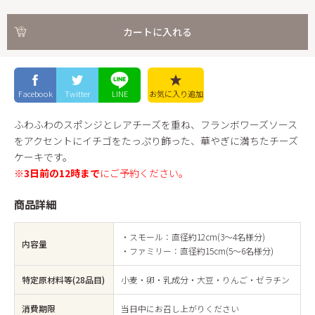
カートに入れる
Facebook
Twitter
LINE
お気に入り
追加
ふわふわのスポンジとレアチーズを重ね、フランボワーズソース
をアクセントにイチゴをたっぷり飾った、華やぎに満ちたチーズ
ケーキです。
※
3日前の12時まで
にご予約ください。
商品詳細
・スモール：直径約12cm(3～4名様分)
内容量
・ファミリー：直径約15cm(5～6名様分)
特定原材料等(28品目)
小麦・卵・乳成分・大豆・りんご・ゼラチン
消費期限
当日中にお召し上がりください