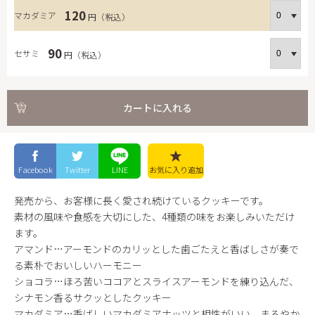
120
マカダミア
円（税込）
90
セサミ
円（税込）
カートに入れる
Facebook
Twitter
LINE
お気に入り
追加
発売から、お客様に長く愛され続けているクッキーです。
素材の風味や食感を大切にした、4種類の味をお楽しみいただけ
ます。
アマンド…アーモンドのカリッとした歯ごたえと香ばしさが奏で
る素朴でおいしいハーモニー
ショコラ…ほろ苦いココアとスライスアーモンドを練り込んだ、
シナモン香るサクッとしたクッキー
マカダミア…香ばしいマカダミアナッツと相性がいい、まろやか