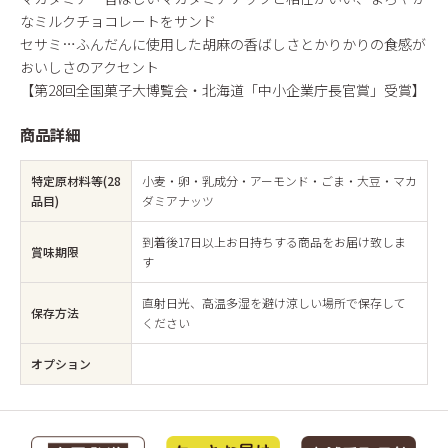
なミルクチョコレートをサンド
セサミ…ふんだんに使用した胡麻の香ばしさとかりかりの食感が
おいしさのアクセント
【第28回全国菓子大博覧会・北海道「中小企業庁長官賞」受賞】
商品詳細
特定原材料等(28
小麦・卵・乳成分・アーモンド・ごま・大豆・マカ
品目)
ダミアナッツ
到着後17日以上お日持ちする商品をお届け致しま
賞味期限
す
直射日光、高温多湿を避け涼しい場所で保存して
保存方法
ください
オプション