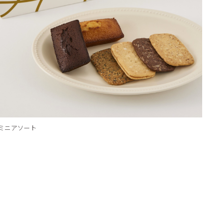
覧
～5個
～10個
タログを見る
～15個
16個以上
ミニアソート