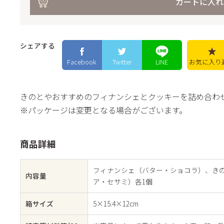
カートに入れ
ック
きの
バー
シェアする
ラ・
Facebook
Twitter
LINE
お気に入り
プレ
ユー
きのとやおすすめのフィナンシェとクッキーを詰め合わ
ご・
※パッケージは変更となる場合がございます。
い牛
フレ
商品詳細
フィナンシェ（バター・ショコラ）、き
内容量
ア・セサミ）各1個
箱サイズ
5×15.4×12cm