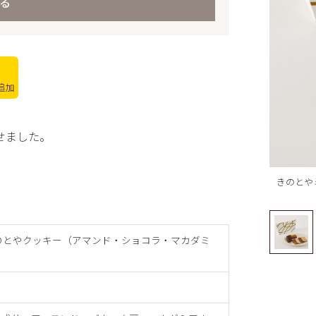
る
商品一
スフレ
ワーズ
その他
とやクッキー
電子カ
ムクーヘン
フランス
追加
ミアムパウンド
トピアの平飼いたま
せました。
ユートピアのおいし
乳
きのとや
ッシュゼリー
のとやクッキー（アマンド・ショコラ・マカダミ