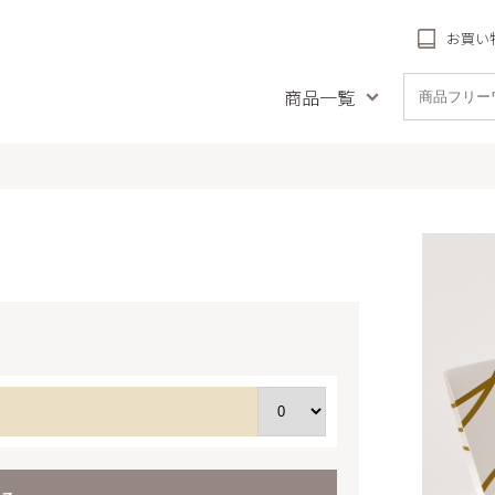
お買い
商品一覧
品名で探す
種類で探す
受賞商
とや風の音
フィナンシェ
リーフパ
ナンシェ
チーズタルト
札幌農学校
ククッキー
農学校 北海道チーズ
リーフパイ
(冷凍)
クッキー
詰め合
農学校 北海道ミル
極上牛乳ソフトのクリームチーズケーキ
送料
焼き菓子
ッキー
バームクーヘン
生ケー
しわ
配（札幌近
パウンドケーキ
フパイ
プリン
ットブルトンヌ・ダ