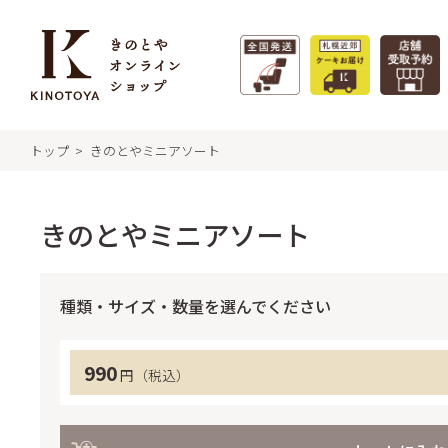
トップ
きのとやミニアソート
特集 - 季節のおすすめ
商
きの
きのとやミニアソート
フィ
札幌
タルト
種類・サイズ・数量を選んでください
札幌
【冷凍】極上牛乳ソフトのクリームチー
サマーギフト
クク
ズケーキ&北海道スイーツセット
990
円（税込）
福か
特集一覧 >
リー
ガレ