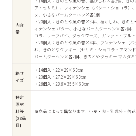
・14個入：きのとや風の音、福かしわ×各2個、き
ア・セサミ）、フィナンシェ（バター・ショコラ）、
ヌ、小さなバームクーヘン×各1個
・20個入：きのとや風の音×3本、福かしわ、きの
内容
ィナンシェ バター、小さなバームクーヘン×各2個、
量
コラ、リーフパイ、ダックワーズ、ガレット・ブルト
・28個入：きのとや風の音×4本、フンナンシェ（バ
わ、きのとやクッキー（セサミ・ショコラ・アマン
バームクーヘン×各2個、きのとやクッキー マカダミ
・14個入：22×29×6.3cm
箱サ
・20個入：27.2×29×6.3cm
イズ
・28個入：29.8×35.5×6.3cm
特定
原材
料等
※商品によって異なります。小麦・卵・乳成分・落花
(28品
目)