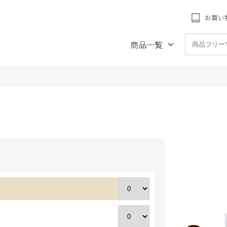
お買い
商品一覧
品名で探す
種類で探す
受賞商
とや風の音
フィナンシェ
リーフパ
ナンシェ
チーズタルト
札幌農学校
ククッキー
農学校 北海道チーズ
リーフパイ
(冷凍)
クッキー
詰め合
農学校 北海道ミル
のクリームチーズケーキ
送料無料商品
アイ
焼き菓子
ッキー
バームクーヘン
生ケー
しわ
配（札幌近
パウンドケーキ
フパイ
プリン
ットブルトンヌ・ダ