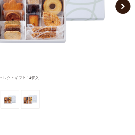
覧
～5個
～10個
タログを見る
～15個
16個以上
セレクトギフト 14個入
きの