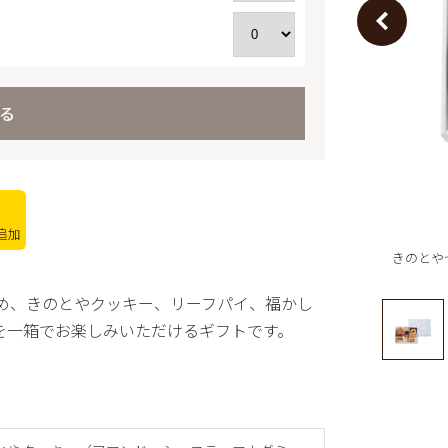
商品一
スフレ
ワーズ
その他
とやクッキー
電子カ
ムクーヘン
る
フランス
ミアムパウンド
トピアの平飼いたま
ユートピアのおいし
追加
乳
きのとや
トギフト 28個入
ッシュゼリー
め、きのとやクッキー、リーフパイ、福かし
を一箱でお楽しみいただけるギフトです。