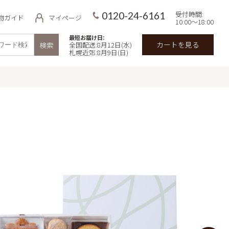
受付時間:
0120-24-6161
物ガイド
マイページ
10:00～18:00
最短お届け日:
カートを見る
検索
全国配送:8月12日(水)
札幌近郊:8月9日(日)
品
用途・目的で探す
イ
価格で探す
 北海道ミル
～3,000円
3,000円～5,000円
わせギフト
5,000円～7,000円
スバターサンド
サマーギフト
7,000円～
キの予約・宅
郊限定）
入数で探す