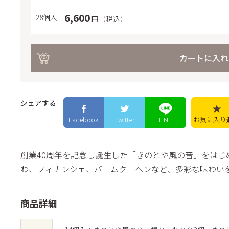
ック
6,600
28個入
円（税込）
きの
バー
カートに入れ
ラ・
プレ
ユー
シェアする
ご・
Facebook
Twitter
LINE
お気に入り
い牛
きのとやセレク
フレ
創業40周年を記念し誕生した「きのとや風の音」をはじ
わ、フィナンシェ、バームクーヘンなど、多彩な味わい
商品詳細