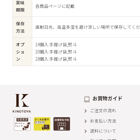
賞味
各商品ページに記載
期限
保存
直射日光、高温多湿を避け涼しい場所で保存してく
方法
オプ
14個入:手提げ袋,熨斗
ショ
20個入:手提げ袋,熨斗
ン
28個入:手提げ袋,熨斗
お買物ガイド
ご注文の流れ
お支払い方法
送料について