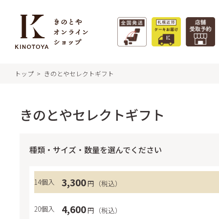
トップ
きのとやセレクトギフト
特集 - 季節のおすすめ
商
きの
きのとやセレクトギフト
フィ
札幌
タルト
種類・サイズ・数量を選んでください
札幌
サマーギフト
極上牛乳ソフト
クク
3,300
14個入
特集一覧 >
円（税込）
福か
リー
4,600
20個入
円（税込）
ガレ