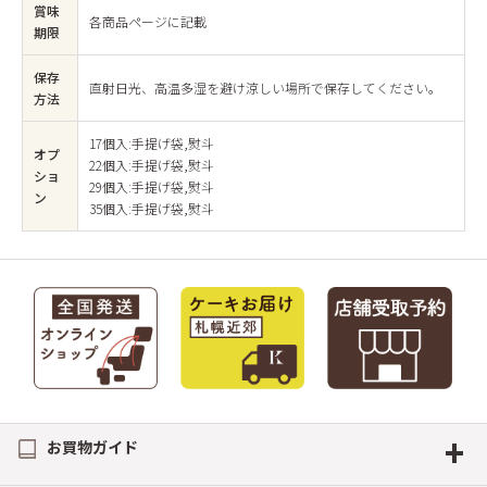
賞味
各商品ページに記載
期限
保存
直射日光、高温多湿を避け涼しい場所で保存してください。
方法
17個入:手提げ袋,熨斗
オプ
22個入:手提げ袋,熨斗
ショ
29個入:手提げ袋,熨斗
ン
35個入:手提げ袋,熨斗
+
お買物ガイド