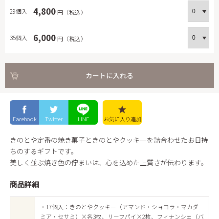
4,800
29個入
円（税込）
6,000
35個入
円（税込）
カートに入れる
Facebook
Twitter
LINE
お気に入り
追加
きのとや定番の焼き菓子ときのとやクッキーを詰合わせたお日持
ちのするギフトです。
美しく並ぶ焼き色の佇まいは、心を込めた上質さが伝わります。
商品詳細
・17個入：きのとやクッキー（アマンド・ショコラ・マカダ
ミア・セサミ）×各3枚、リーフパイ×2枚、フィナンシェ（バ