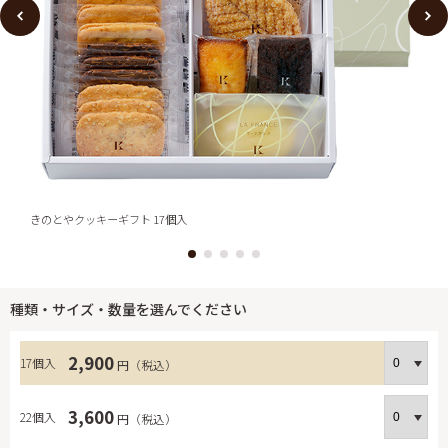
きのとやクッキーギフト 17個入
き
種類・サイズ・数量を選んでください
2,900
17個入
円（税込）
3,600
22個入
円（税込）