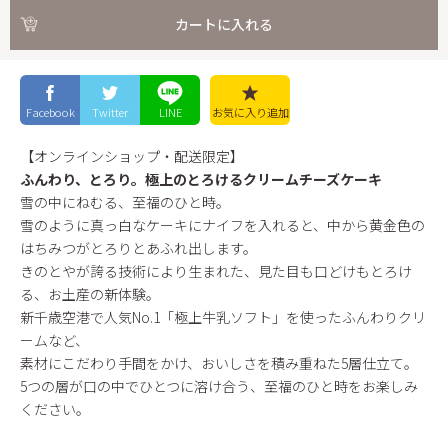
カートに入れる
Facebook
Twitter
LINE
お気に入り
追加
【オンラインショップ・配送限定】
ふんわり、とろり。極上のとろけるクリームチーズケーキ
雪の中にねむる、至福のひと時。
雪のように真っ白なケーキにナイフを入れると、中から黄金色の
はちみつがとろりとあふれ出します。
きのとやが誇る技術により生まれた、見た目も口どけもとろけ
る、お土産の新体験。
新千歳空港で人気No.1「極上牛乳ソフト」を使ったふんわりクリ
ームなど、
素材にこだわり手間をかけ、おいしさを積み重ねた5層仕立て。
5つの層が口の中でひとつに溶け合う、至福のひと時をお楽しみ
ください。