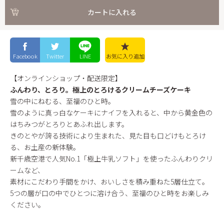
カートに入れる
Facebook
Twitter
LINE
お気に入り
追加
【オンラインショップ・配送限定】
ふんわり、とろり。極上のとろけるクリームチーズケーキ
雪の中にねむる、至福のひと時。
雪のように真っ白なケーキにナイフを入れると、中から黄金色の
はちみつがとろりとあふれ出します。
きのとやが誇る技術により生まれた、見た目も口どけもとろけ
る、お土産の新体験。
新千歳空港で人気No.1「極上牛乳ソフト」を使ったふんわりクリ
ームなど、
素材にこだわり手間をかけ、おいしさを積み重ねた5層仕立て。
5つの層が口の中でひとつに溶け合う、至福のひと時をお楽しみ
ください。