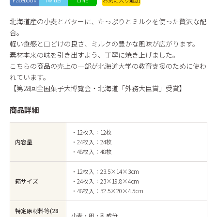
Facebook
Twitter
LINE
お気に入り
追加
北海道産の小麦とバターに、たっぷりとミルクを使った贅沢な配
合。
軽い食感と口どけの良さ、ミルクの豊かな風味が広がります。
素材本来の味を引き出すよう、丁寧に焼き上げました。
こちらの商品の売上の一部が北海道大学の教育支援のために使わ
れています。
【第28回全国菓子大博覧会・北海道「外務大臣賞」受賞】
商品詳細
・12枚入：12枚
内容量
・24枚入：24枚
・48枚入：48枚
・12枚入：23.5×14×3cm
箱サイズ
・24枚入：23×19.8×4cm
・48枚入：32.5×20×4.5cm
特定原材料等(28
小麦・卵・乳成分