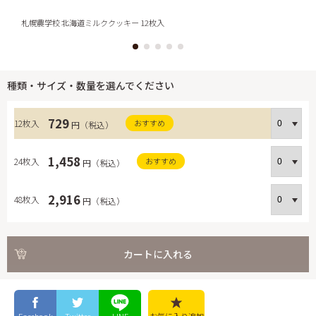
札
札幌農学校 北海道ミルククッキー 12枚入
種類・サイズ・数量を選んでください
729
12枚入
おすすめ
円（税込）
1,458
24枚入
おすすめ
円（税込）
2,916
48枚入
円（税込）
カートに入れる