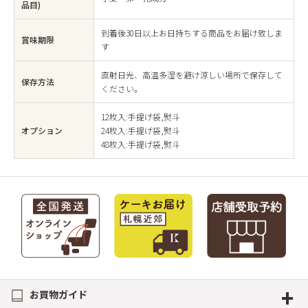
品目)
到着後30日以上お日持ちする商品をお届け致しま
賞味期限
す
直射日光、高温多湿を避け涼しい場所で保存して
保存方法
ください。
12枚入:手提げ袋,熨斗
オプション
24枚入:手提げ袋,熨斗
48枚入:手提げ袋,熨斗
+
お買物ガイド