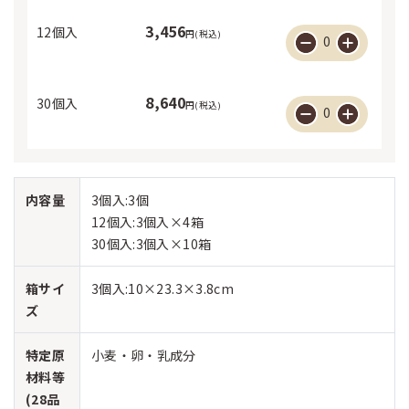
3,456
12個入
円(税込)
0
8,640
30個入
円(税込)
0
内容量
3個入:3個
12個入:3個入×4箱
30個入:3個入×10箱
箱サイ
3個入:10×23.3×3.8cm
ズ
特定原
小麦・卵・乳成分
材料等
(28品