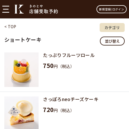
新規登録/ログイン
< TOP
カテゴリ
ショートケーキ
並び替え
たっぷりフルーツロール
750
円（税込）
さっぽろneoチーズケーキ
720
円（税込）