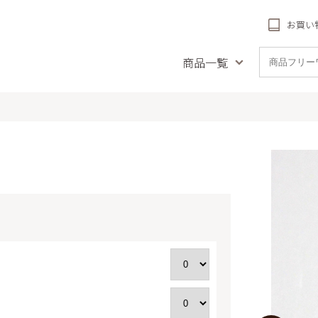
お買い
商品一覧
品名で探す
種類で探す
受賞商
とや風の音
フィナンシェ
リーフパ
ナンシェ
チーズタルト
札幌農学校
ククッキー
農学校 北海道チーズ
リーフパイ
(冷凍)
クッキー
詰め合
農学校 北海道ミル
極上牛乳ソフトのクリームチーズケーキ
送料
焼き菓子
ッキー
バームクーヘン
生ケー
しわ
配（札幌近
パウンドケーキ
フパイ
プリン
ットブルトンヌ・ダ