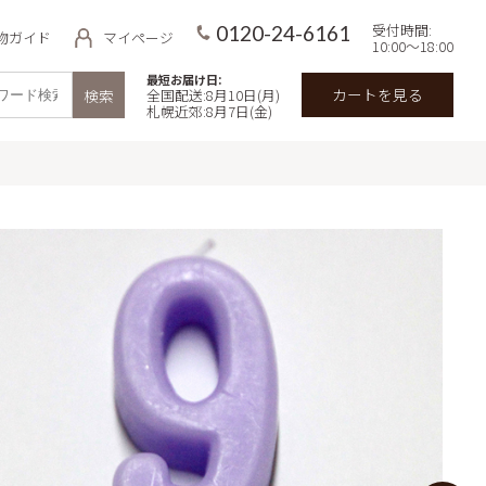
受付時間:
0120-24-6161
物ガイド
マイページ
10:00～18:00
最短お届け日:
カートを見る
検索
全国配送:8月10日(月)
札幌近郊:8月7日(金)
品
用途・目的で探す
イ
価格で探す
 北海道ミル
～3,000円
3,000円～5,000円
わせギフト
5,000円～7,000円
無料商品
【冷凍】極上牛乳ソフトのクリー
ズケーキ&北海道スイーツセット
7,000円～
キの予約・宅
郊限定）
入数で探す