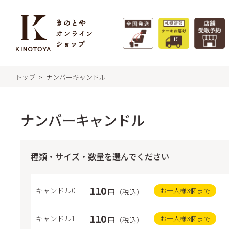
トップ
ナンバーキャンドル
特集 - 季節のおすすめ
商
きの
ナンバーキャンドル
フィ
札幌
タルト
種類・サイズ・数量を選んでください
札幌
【冷凍】極上牛乳ソフトのクリームチー
サマーギフト
クク
ズケーキ&北海道スイーツセット
110
キャンドル0
お一人様3個まで
円（税込）
福か
特集一覧 >
リー
110
キャンドル1
お一人様3個まで
円（税込）
ガレ