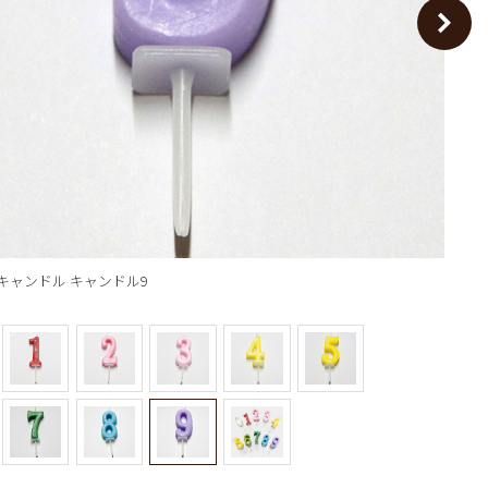
覧
～5個
～10個
タログを見る
～15個
16個以上
キャンドル キャンドル9
ナン