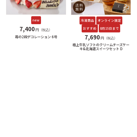
new
冷凍商品
オンライン限定
7,400
おすすめ
8月15日まで
円（税込）
7,690
苺の2段デコレーション 6号
円（税込）
極上牛乳ソフトのクリームチーズケー
キ&北海道スイーツセット D