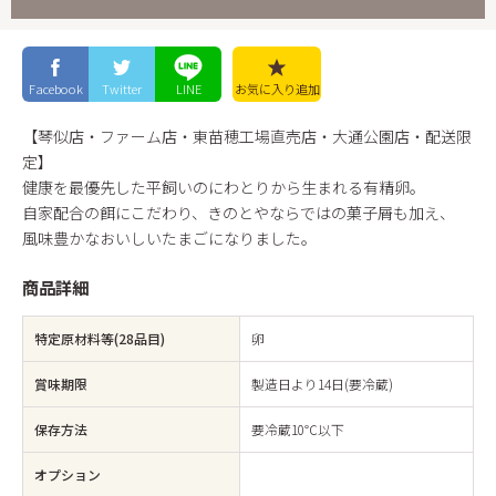
Facebook
Twitter
LINE
お気に入り
追加
【琴似店・ファーム店・東苗穂工場直売店・大通公園店・配送限
定】
健康を最優先した平飼いのにわとりから生まれる有精卵。
自家配合の餌にこだわり、きのとやならではの菓子屑も加え、
風味豊かなおいしいたまごになりました。
商品詳細
特定原材料等(28品目)
卵
賞味期限
製造日より14日(要冷蔵)
保存方法
要冷蔵10℃以下
オプション