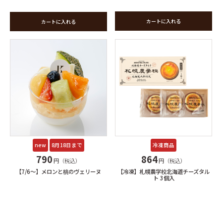
カートに入れる
カートに入れる
new
8月18日まで
冷凍商品
790
864
円（税込）
円（税込）
【7/6〜】メロンと桃のヴェリーヌ
【冷凍】札幌農学校北海道チーズタル
ト 3個入