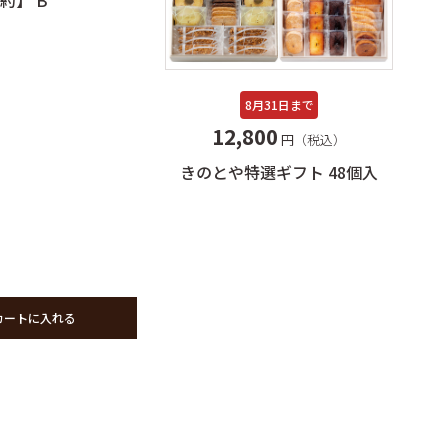
約】 B
覧
～5個
～10個
タログを見る
～15個
8月31日まで
16個以上
12,800
円（税込）
きのとや特選ギフト 48個入
カートに入れる