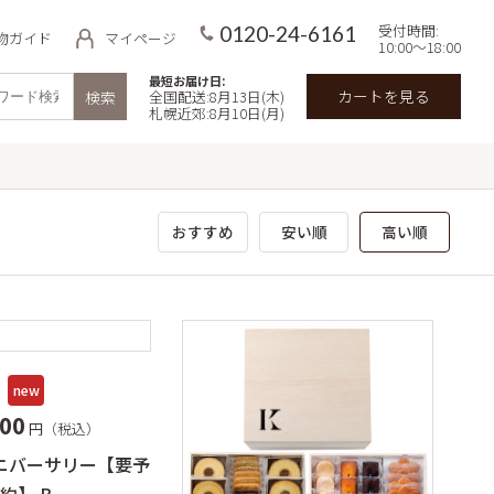
受付時間:
0120-24-6161
物ガイド
マイページ
10:00～18:00
最短お届け日:
カートを見る
検索
全国配送:8月13日(木)
札幌近郊:8月10日(月)
品
用途・目的で探す
イ
価格で探す
おすすめ
安い順
高い順
 北海道ミル
～3,000円
3,000円～5,000円
わせギフト
5,000円～7,000円
クトギフト
サマーギフト
new
7,000円～
キの予約・宅
000
円（税込）
郊限定）
ニバーサリー【要予
入数で探す