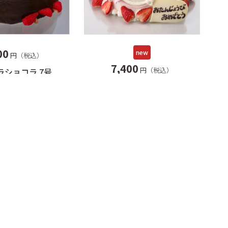
00
new
円（税込）
7,400
円（税込）
ラショコラ 7号
苺の2段デコレーション 6号