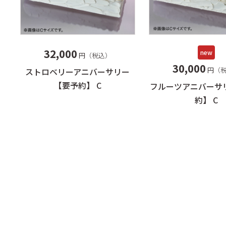
ック
きの
バー
32,000
new
円（税込）
ラ・
30,000
円（
ストロベリーアニバーサリー
プレ
【要予約】 C
フルーツアニバーサ
ユー
約】 C
ご・
い牛
フレ