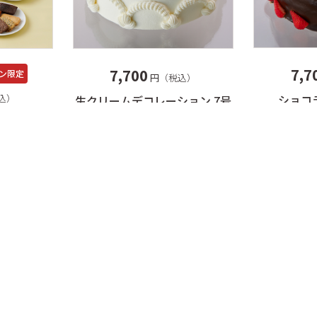
7,7
7,700
ン限定
円（税込）
込）
ショコ
生クリームデコレーション 7号
セレクショ