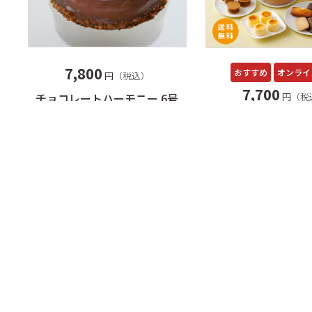
7,800
おすすめ
オンライ
円（税込）
7,700
円（税
チョコレートハーモニー 6号
きのとや贅沢ギフト
ン A