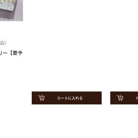
商品一
スフレ
ワーズ
その他
とやクッキー
電子カ
ムクーヘン
フランス
税込）
ミアムパウンド
リー【要予
トピアの平飼いたま
ユートピアのおいし
乳
ッシュゼリー
カートに入れる