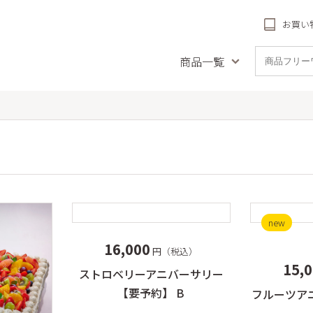
お買い
商品一覧
品名で探す
種類で探す
受賞商
とや風の音
フィナンシェ
リーフパ
ナンシェ
チーズタルト
札幌農学校
ククッキー
農学校 北海道チーズ
リーフパイ
(冷凍)
クッキー
詰め合
new
農学校 北海道ミル
のクリームチーズケーキ
送料無料商品
セレ
焼き菓子
ッキー
16,000
円（税込）
バームクーヘン
生ケー
しわ
15,
ストロベリーアニバーサリー
配（札幌近
パウンドケーキ
フパイ
【要予約】 B
フルーツア
プリン
ットブルトンヌ・ダ