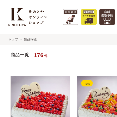
トップ
商品検索
特集 - 季節のおすすめ
商
きの
176
商品一覧
件
フィ
札幌
タルト
new
札幌
サマーギフト
極上牛乳ソフト
クク
特集一覧 >
福か
リー
ガレ