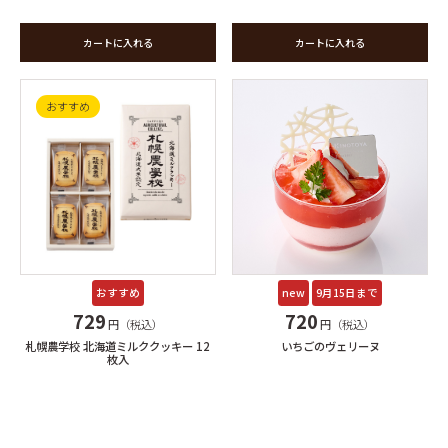
カートに入れる
カートに入れる
おすすめ
new
9月15日まで
おすすめ
720
729
円（税込）
円（税込）
いちごのヴェリーヌ
札幌農学校 北海道ミルククッキー 12
枚入