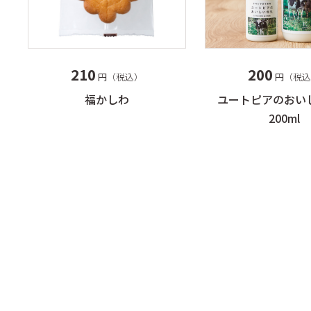
ック
きの
バー
210
200
円（税込）
円（税込
ラ・
福かしわ
ユートピアのおい
プレ
200ml
ユー
ご・
い牛
フレ