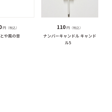
覧
～5個
～10個
タログを見る
～15個
0
110
円（税込）
円（税込）
16個以上
とや風の音
ナンバーキャンドル キャンド
ル5