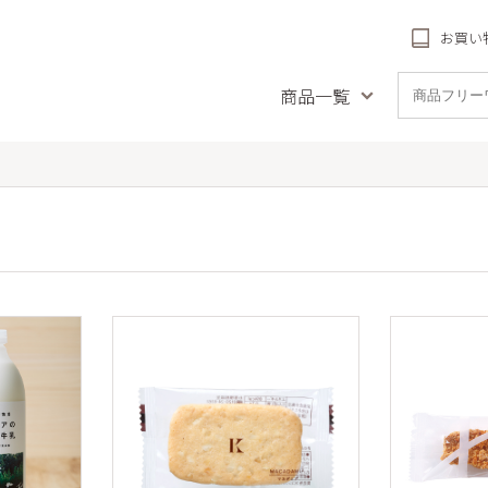
お買い
商品一覧
品名で探す
種類で探す
受賞商
とや風の音
フィナンシェ
リーフパ
ナンシェ
チーズタルト
札幌農学校
ククッキー
農学校 北海道チーズ
リーフパイ
(冷凍)
クッキー
詰め合
農学校 北海道ミル
極上牛乳ソフトのクリームチーズケーキ
送料
焼き菓子
ッキー
バームクーヘン
生ケー
しわ
配（札幌近
パウンドケーキ
フパイ
プリン
ットブルトンヌ・ダ