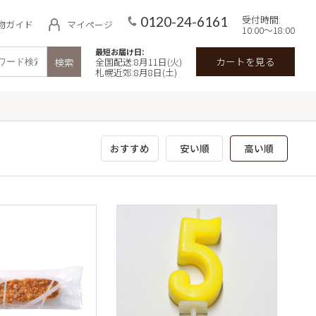
受付時間:
0120-24-6161
物ガイド
マイページ
10:00～18:00
最短お届け日:
カートを見る
検索
全国配送:8月11日(火)
札幌近郊:8月8日(土)
品
用途・目的で探す
イ
価格で探す
おすすめ
安い順
高い順
 北海道ミル
～3,000円
3,000円～5,000円
わせギフト
5,000円～7,000円
無料商品
【冷凍】極上牛乳ソフトのクリー
ズケーキ&北海道スイーツセット
7,000円～
キの予約・宅
郊限定）
入数で探す