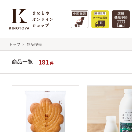
トップ
商品検索
特集 - 季節のおすすめ
商
きの
181
商品一覧
件
フィ
札幌
タルト
札幌
【冷凍】極上牛乳ソフトのクリームチー
サマーギフト
クク
ズケーキ&北海道スイーツセット
福か
特集一覧 >
リー
ガレ