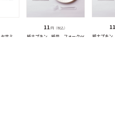
1
11
）
円（税込）
紙ナプキン
 セサミ
紙ナプキン、紙皿、フォークor
スプーン
スプーン 各1個 フォーク