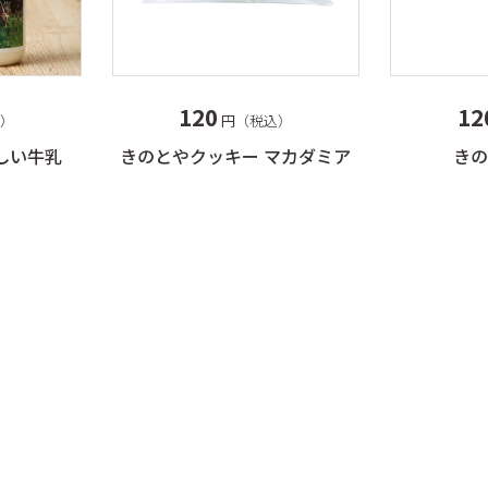
商品一
スフレ
ワーズ
その他
とやクッキー
電子カ
ムクーヘン
120
12
円（税込）
）
フランス
きのとやクッキー マカダミア
きの
しい牛乳
ミアムパウンド
トピアの平飼いたま
ユートピアのおいし
乳
ッシュゼリー